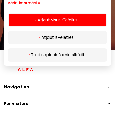
Rādīt informāciju
Subscribe
Atļaut visus sīkfailus
By subscribing to our newsletter, you confirm
that you are at least 13 years of age.
Atļaut izvēlēties
Tikai nepieciešamie sīkfaili
Navigation
Shops
For visitors
Services
Entertainment
SC Plan