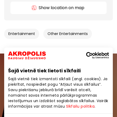
Show location on map
Entertainment
Other Entertainments
Join our community
Šajā vietnē tiek lietoti sīkfaili
Šajā vietnē tiek izmantoti sīkfaili (angl. cookies). Ja
Be the first to know about the best offers, events
piekrītat, nospiediet pogu “Atļaut visus sīkfailus”.
and the latest information from AKROPOLE shopping
Savu piekrišanu jebkurā brīdī varēsit atcelt,
centers.
nomainot savas interneta pārlūkprogrammas
iestatījumus un izdzēšot saglabātos sīkfailus. Vairāk
informācijas var atrast mūsu
Sīkfailu politika
.